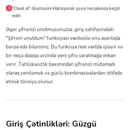
"Daxil ol" düyməsini klikləyərək şəxsi hesabınıza keçid
edin
Əgər şifrənizi unutmusunuzsa, giriş səhifəsindəki
"Şifrəni unutdum" funksiyası vasitəsilə onu asanlıqla
bərpa edə bilərsiniz. Bu funksiya real vaxtda işləyir və
bir neçə dəqiqə ərzində yeni şifrə yaratmağa imkan
verir. Təhlükəsizlik baxımından şifrənizi mütəmadi
olaraq yeniləmək və güclü kombinasiyalardan istifadə
etmək tövsiyə olunur.
Giriş Çətinlikləri: Güzgü