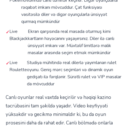
Poker
növlərində canlı turnirlər keçirilir. Digər oyunçularla
rəqabət imkanı mövcuddur. Çat funksiyası
vasitəsilə diler və digər oyunçularla ünsiyyət
qurmaq mümkündür
Live
Ekran qarşısında real masada oturmuş kimi
Blackjack
kartların həyəcanını yaşayırsınız. Diler ilə canlı
ünsiyyət imkanı var. Müxtəlif limitlərə malik
masalar arasında seçim etmək mümkündür
Live
Studiya mühitində real dilerlə yayımlanan rulet
Roulette
oyunu. Geniş mərc seçimləri və dinamik oyun
gedişatı ilə fərqlənir. Sürətli rulet və VIP masalar
da mövcuddur
Canlı oyunlar real vaxtda keçirilir və həqiqi kazino
təcrübəsini tam şəkildə yaşadır. Video keyfiyyəti
yüksəkdir və gecikmə minimaldır ki, bu da oyun
prosesini daha da rahat edir. Canlı bölmədə onlarla