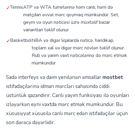
Tennis
ATP və WTA turnirlərinə həm canlı, həm də
matçdan əvvəl mərc qoymaq mümkündür. Set,
geym və oyun nəticəsi üzrə müxtəlif bazar
variantları təklif olunur
Basketbol
NBA və digər liqalarda nəticə, handikap,
toplam xal və digər mərc növləri təklif olunur.
Rüb və yarım vaxt nəticələrinə də mərc etmək
mümkündür
Sadə interfeys və daim yenilənən əmsallar
mostbet
istifadəçilərinə idman mərcləri sahəsində ciddi
üstünlük qazandırır. Canlı yayım funksiyası ilə oyunları
izləyərkən eyni vaxtda mərc etmək mümkündür. Bu
xüsusiyyət xüsusilə canlı mərc edən istifadəçilər üçün
son dərəcə dəyərlidir.