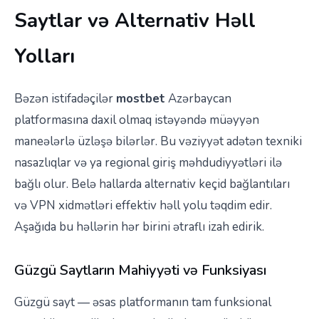
Saytlar və Alternativ Həll
Yolları
Bəzən istifadəçilər
mostbet
Azərbaycan
platformasına daxil olmaq istəyəndə müəyyən
maneələrlə üzləşə bilərlər. Bu vəziyyət adətən texniki
nasazlıqlar və ya regional giriş məhdudiyyətləri ilə
bağlı olur. Belə hallarda alternativ keçid bağlantıları
və VPN xidmətləri effektiv həll yolu təqdim edir.
Aşağıda bu həllərin hər birini ətraflı izah edirik.
Güzgü Saytların Mahiyyəti və Funksiyası
Güzgü sayt — əsas platformanın tam funksional