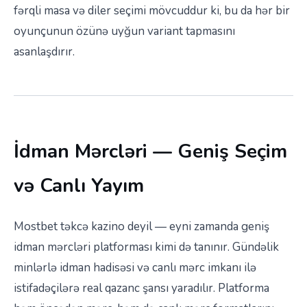
fərqli masa və diler seçimi mövcuddur ki, bu da hər bir
oyunçunun özünə uyğun variant tapmasını
asanlaşdırır.
İdman Mərcləri — Geniş Seçim
və Canlı Yayım
Mostbet təkcə kazino deyil — eyni zamanda geniş
idman mərcləri platforması kimi də tanınır. Gündəlik
minlərlə idman hadisəsi və canlı mərc imkanı ilə
istifadəçilərə real qazanc şansı yaradılır. Platforma