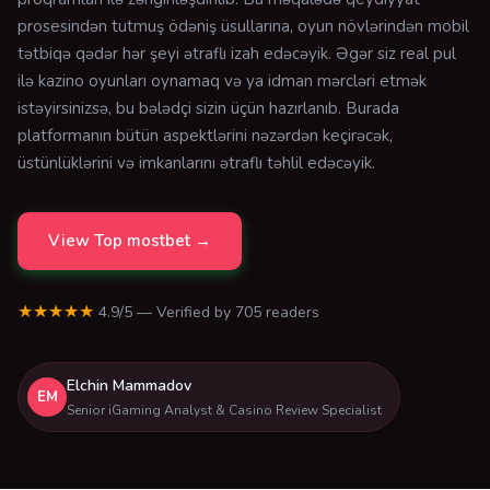
prosesindən tutmuş ödəniş üsullarına, oyun növlərindən mobil
tətbiqə qədər hər şeyi ətraflı izah edəcəyik. Əgər siz real pul
ilə kazino oyunları oynamaq və ya idman mərcləri etmək
istəyirsinizsə, bu bələdçi sizin üçün hazırlanıb. Burada
platformanın bütün aspektlərini nəzərdən keçirəcək,
üstünlüklərini və imkanlarını ətraflı təhlil edəcəyik.
View Top mostbet →
★★★★★
4.9/5 — Verified by 705 readers
Elchin Mammadov
EM
Senior iGaming Analyst & Casino Review Specialist