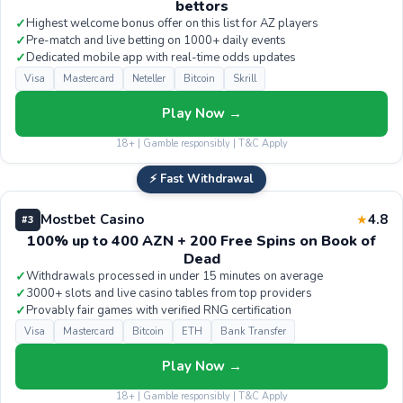
bettors
✓
Highest welcome bonus offer on this list for AZ players
✓
Pre-match and live betting on 1000+ daily events
✓
Dedicated mobile app with real-time odds updates
Visa
Mastercard
Neteller
Bitcoin
Skrill
Play Now →
18+ | Gamble responsibly | T&C Apply
⚡ Fast Withdrawal
Mostbet Casino
4.8
★
#3
100% up to 400 AZN + 200 Free Spins on Book of
Dead
✓
Withdrawals processed in under 15 minutes on average
✓
3000+ slots and live casino tables from top providers
✓
Provably fair games with verified RNG certification
Visa
Mastercard
Bitcoin
ETH
Bank Transfer
Play Now →
18+ | Gamble responsibly | T&C Apply